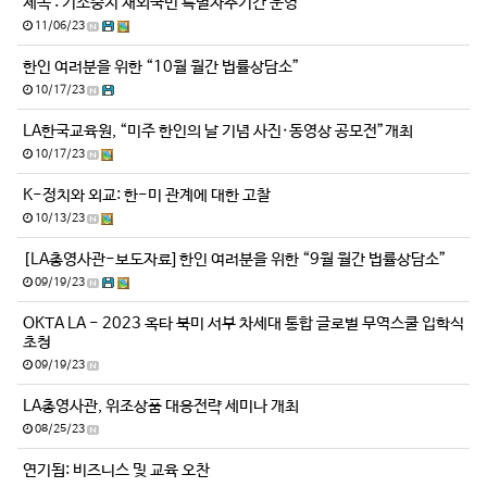
제목 : 기소중지 재외국민 특별자수기간 운영
11/06/23
한인 여러분을 위한 “10월 월간 법률상담소”
10/17/23
LA한국교육원, “미주 한인의 날 기념 사진·동영상 공모전”개최
10/17/23
K-정치와 외교: 한-미 관계에 대한 고찰
10/13/23
[LA총영사관-보도자료] 한인 여러분을 위한 “9월 월간 법률상담소”
09/19/23
OKTA LA - 2023 옥타 북미 서부 차세대 통합 글로벌 무역스쿨 입학식
초청
09/19/23
LA총영사관, 위조상품 대응전략 세미나 개최
08/25/23
연기됨: 비즈니스 및 교육 오찬