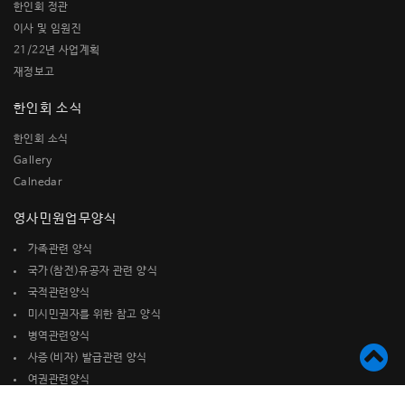
한인회 정관
이사 및 임원진
21/22년 사업계획
재정보고
한인회 소식
한인회 소식
Gallery
Calnedar
영사민원업무양식
가족관련 양식
국가(참전)유공자 관련 양식
국적관련양식
미시민권자를 위한 참고 양식
병역관련양식
사증(비자) 발급관련 양식
여권관련양식
재산관련 양식