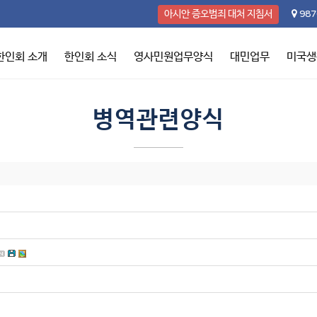
987
아시안 증오범죄 대처 지침서
한인회 소개
한인회 소식
영사민원업무양식
대민업무
미국생
병역관련양식