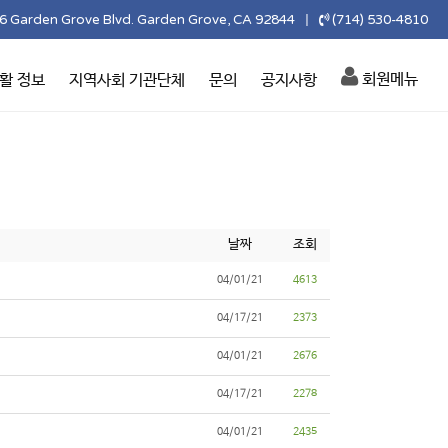
6 Garden Grove Blvd. Garden Grove, CA 92844
(714) 530-4810
|
회원메뉴
활 정보
지역사회 기관단체
문의
공지사항
날짜
조회
04/01/21
4613
04/17/21
2373
04/01/21
2676
04/17/21
2278
04/01/21
2435