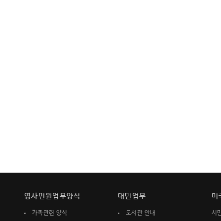
영사민원업무양식
대민업무
미
가족관련 양식
도서관 안내
시