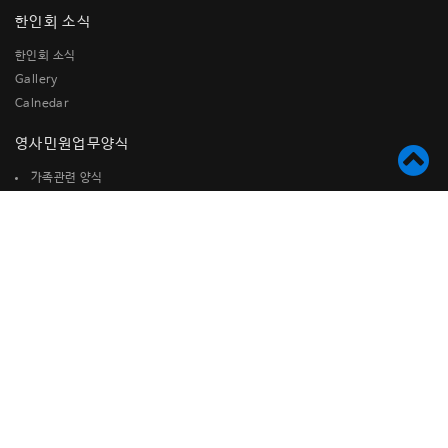
한인회 소식
한인회 소식
Gallery
Calnedar
영사민원업무양식
가족관련 양식
국가(참전)유공자 관련 양식
국적관련양식
미시민권자를 위한 참고 양식
병역관련양식
사증(비자) 발급관련 양식
여권관련양식
재산관련 양식
재외국민등록관련 양식
기타신고서
대민업무