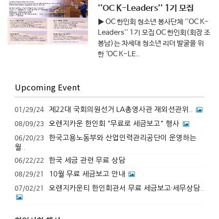
''OC K-Leaders'' 1기 모집
▶ OC 한인회 청소년 봉사단체 ''OC K-
Leaders'' 1기 모집 OC 한인회(회장 조
봉남)는 차세대 청소년 리더 발굴을 위
한 ‘OC K-LE..
Upcoming Event
제22대 국회의원선거 LA총영사관 재외선관위..
01/29/24
오렌지카운 한인회 “무료로 세금보고" 행사
08/09/23
한국고용노동부와 산업인력관리공단이 운영하는
06/20/23
월..
한국 세금 관련 무료 상담
06/22/22
10월 무료 세금보고 안내
08/29/21
오렌지카운티 한인회관서 무료 세금보고·세무상담..
07/02/21