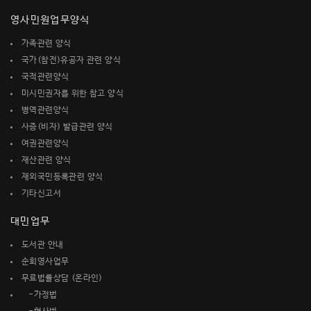
영사민원업무양식
가족관련 양식
국가(참전)유공자 관련 양식
국적관련양식
미시민권자를 위한 참고 양식
병역관련양식
사증(비자) 발급관련 양식
여권관련양식
재산관련 양식
재외국민등록관련 양식
기타신고서
대민업무
도서관 안내
순회영사업무
무료법률상담 (온라인)
-가정법