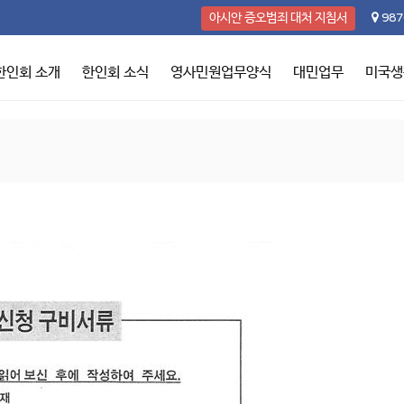
987
아시안 증오범죄 대처 지침서
한인회 소개
한인회 소식
영사민원업무양식
대민업무
미국생