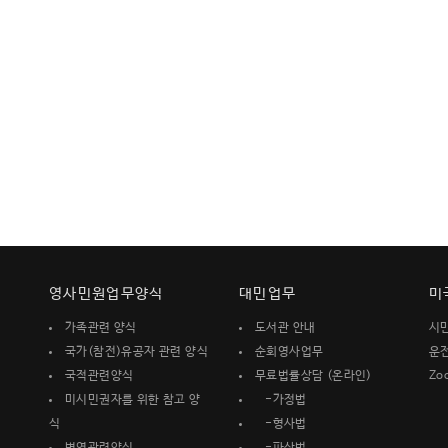
영사민원업무양식
대민업무
미
가족관련 양식
도서관 안내
시
국가(참전)유공자 관련 양식
순회영사업무
운
국적관련양식
무료법률상담 (온라인)
Zo
미시민권자를 위한 참고 양
-가정법
식
-형사법
병역관련양식
-파산법