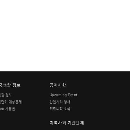
국생활 정보
공지사항
민권 정보
Upcoming Event
전면허 예상문제
한인사회 행사
om 사용법
커뮤니티 소식
지역사회 기관단체