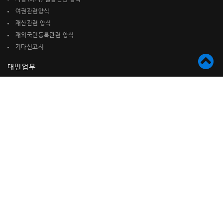
여권관련양식
재산관련 양식
재외국민등록관련 양식
기타신고서
대민업무
도서관 안내
순회영사업무
무료법률상담 (온라인)
-가정법
-형사법
-파산법
-기타법률전반
무료 Medicare &
Medi-Cal 상담(온라인)
무료이민및 시민권상담
(온라인)
무료세무보고 및 상담 (대면)