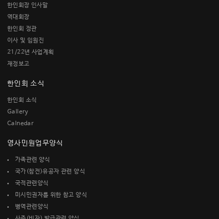
한인회장 인사말
역대회장
한인회 정관
이사 및 임원진
21/22년 사업계획
재정보고
한인회 소식
한인회 소식
Gallery
Calnedar
영사민원업무양식
가족관련 양식
국가(참전)유공자 관련 양식
국적관련양식
미시민권자를 위한 참고 양식
병역관련양식
사증(비자) 발급관련 양식