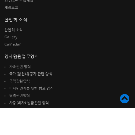
21/22년 사업계획
재정보고
한인회 소식
한인회 소식
Gallery
Calnedar
영사민원업무양식
가족관련 양식
국가(참전)유공자 관련 양식
국적관련양식
미시민권자를 위한 참고 양식
병역관련양식
사증(비자) 발급관련 양식
여권관련양식
재산관련 양식
재외국민등록관련 양식
기타신고서