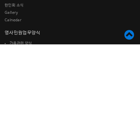
한인회 소식
Gallery
Calnedar
영사민원업무양식
가족관련 양식
국가(참전)유공자 관련 양식
국적관련양식
미시민권자를 위한 참고 양식
병역관련양식
사증(비자) 발급관련 양식
여권관련양식
재산관련 양식
재외국민등록관련 양식
기타신고서
대민업무
도서관 안내