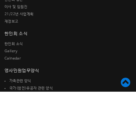
이사 및 임원진
21/22년 사업계획
재정보고
한인회 소식
한인회 소식
Gallery
Calnedar
영사민원업무양식
가족관련 양식
국가(참전)유공자 관련 양식
국적관련양식
미시민권자를 위한 참고 양식
병역관련양식
사증(비자) 발급관련 양식
여권관련양식
재산관련 양식