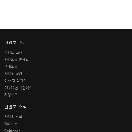
한인회 소개
한인회 소개
한인회장 인사말
역대회장
한인회 정관
이사 및 임원진
21/22년 사업계획
재정보고
한인회 소식
한인회 소식
Gallery
Calnedar