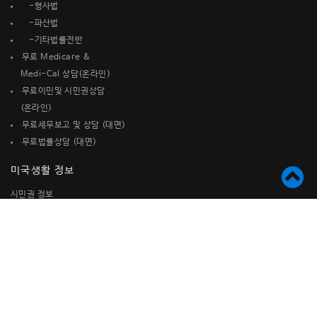
-형사법
-파산법
-기타법률전반
무료 Medicare &
Medi-Cal 상담(온라인)
무료이민및 시민권상담
(온라인)
무료세무보고 및 상담 (대면)
무료법률상담 (대면)
미국생활 정보
시민권 정보
운전면허 예상문제
Zoom 사용법
공지사항
Upcoming Event
한인사회 행사
커뮤니티 소식