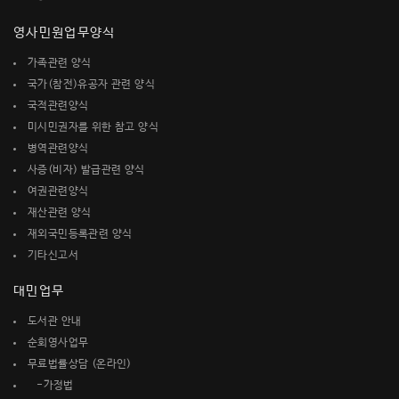
영사민원업무양식
가족관련 양식
국가(참전)유공자 관련 양식
국적관련양식
미시민권자를 위한 참고 양식
병역관련양식
사증(비자) 발급관련 양식
여권관련양식
재산관련 양식
재외국민등록관련 양식
기타신고서
대민업무
도서관 안내
순회영사업무
무료법률상담 (온라인)
-가정법