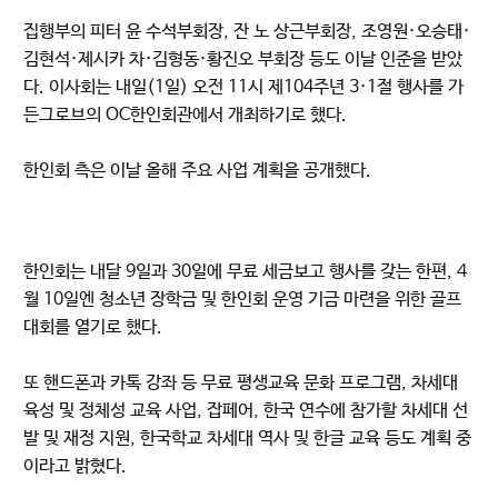
집행부의 피터 윤 수석부회장, 잔 노 상근부회장, 조영원·오승태·
김현석·제시카 차·김형동·황진오 부회장 등도 이날 인준을 받았
다. 이사회는 내일(1일) 오전 11시 제104주년 3·1절 행사를 가
든그로브의 OC한인회관에서 개최하기로 했다.
한인회 측은 이날 올해 주요 사업 계획을 공개했다.
한인회는 내달 9일과 30일에 무료 세금보고 행사를 갖는 한편, 4
월 10일엔 청소년 장학금 및 한인회 운영 기금 마련을 위한 골프
대회를 열기로 했다.
또 핸드폰과 카톡 강좌 등 무료 평생교육 문화 프로그램, 차세대
육성 및 정체성 교육 사업, 잡페어, 한국 연수에 참가할 차세대 선
발 및 재정 지원, 한국학교 차세대 역사 및 한글 교육 등도 계획 중
이라고 밝혔다.