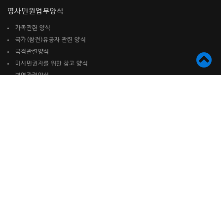
영사민원업무양식
가족관련 양식
국가(참전)유공자 관련 양식
국적관련양식
미시민권자를 위한 참고 양식
병역관련양식
사증(비자) 발급관련 양식
여권관련양식
재산관련 양식
재외국민등록관련 양식
기타신고서
대민업무
도서관 안내
순회영사업무
무료법률상담 (온라인)
-가정법
-형사법