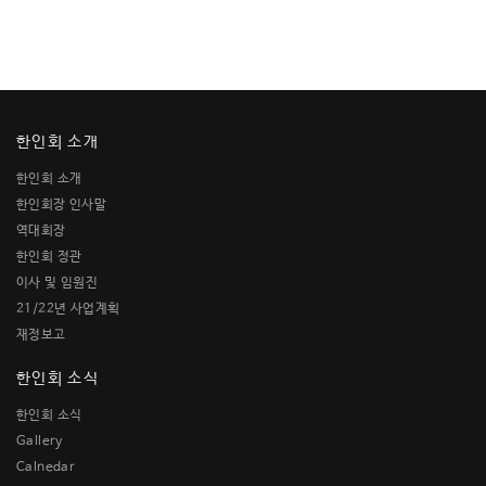
한인회 소개
한인회 소개
한인회장 인사말
역대회장
한인회 정관
이사 및 임원진
21/22년 사업계획
재정보고
한인회 소식
한인회 소식
Gallery
Calnedar