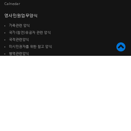
Calnedar
영사민원업무양식
가족관련 양식
국가(참전)유공자 관련 양식
국적관련양식
미시민권자를 위한 참고 양식
병역관련양식
사증(비자) 발급관련 양식
여권관련양식
재산관련 양식
재외국민등록관련 양식
기타신고서
대민업무
도서관 안내
순회영사업무
무료법률상담 (온라인)