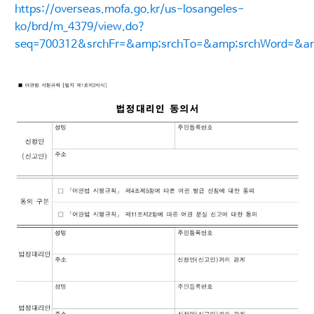
https://overseas.mofa.go.kr/us-losangeles-
ko/brd/m_4379/view.do?
seq=700312&srchFr=&amp;srchTo=&amp;srchWord=&a