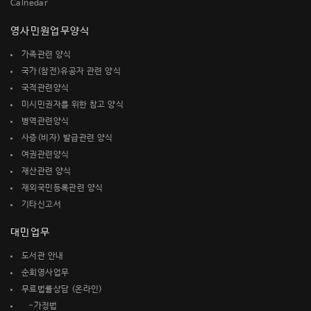
Calnedar
영사민원업무양식
가족관련 양식
국가(참전)유공자 관련 양식
국적관련양식
미시민권자를 위한 참고 양식
병역관련양식
사증(비자) 발급관련 양식
여권관련양식
재산관련 양식
재외국민등록관련 양식
기타신고서
대민업무
도서관 안내
순회영사업무
무료법률상담 (온라인)
-가정법