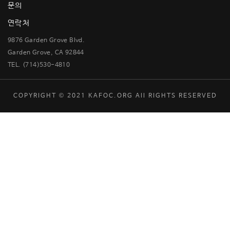
문의
연락처
9876 Garden Grove Blvd.
Garden Grove, CA 92844
TEL. (714)530-4810
COPYRIGHT © 2021 KAFOC.ORG All RIGHTS RESERVED