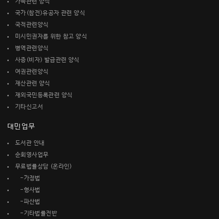
가족관련 양식
국가(참전)유공자 관련 양식
국적관련양식
미시민권자를 위한 참고 양식
병역관련양식
사증(비자) 발급관련 양식
여권관련양식
재산관련 양식
재외국민등록관련 양식
기타신고서
대민업무
도서관 안내
순회영사업무
무료법률상담 (온라인)
-가정법
-형사법
-파산법
-기타법률전반