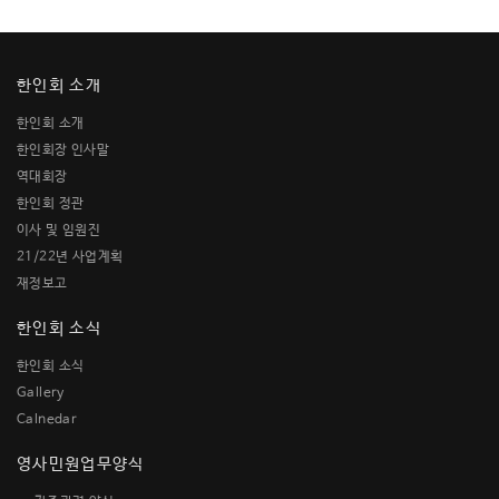
한인회 소개
한인회 소개
한인회장 인사말
역대회장
한인회 정관
이사 및 임원진
21/22년 사업계획
재정보고
한인회 소식
한인회 소식
Gallery
Calnedar
영사민원업무양식