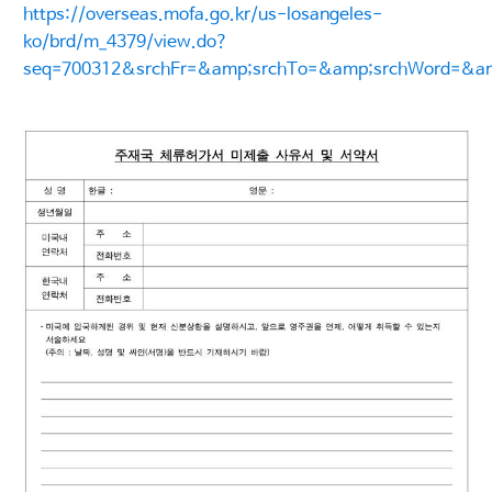
https://overseas.mofa.go.kr/us-losangeles-
ko/brd/m_4379/view.do?
seq=700312&srchFr=&amp;srchTo=&amp;srchWord=&a