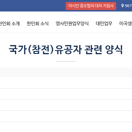
987
아시안 증오범죄 대처 지침서
한인회 소개
한인회 소식
영사민원업무양식
대민업무
미국생
국가(참전)유공자 관련 양식