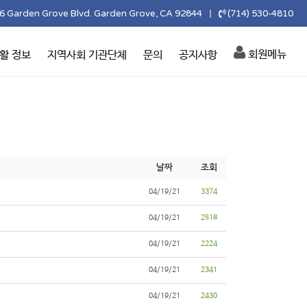
6 Garden Grove Blvd. Garden Grove, CA 92844
(714) 530-4810
|
회원메뉴
활 정보
지역사회 기관단체
문의
공지사항
날짜
조회
04/19/21
3374
04/19/21
2518
04/19/21
2224
04/19/21
2341
04/19/21
2430