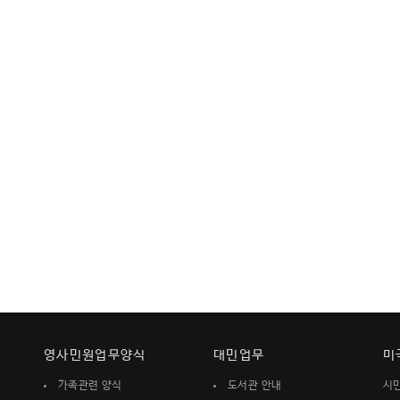
영사민원업무양식
대민업무
미
가족관련 양식
도서관 안내
시